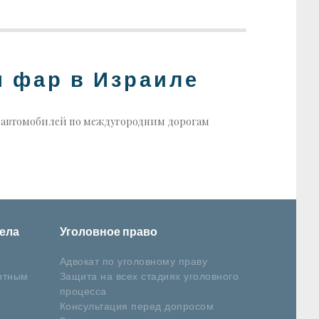
 фар в Израиле
вых автомобилей по междугородним дорогам
ела
Уголовное право
Адвокат по уголовному праву
ртным
Защита на всех стадиях уголовного
процесса
Консультация перед допросом