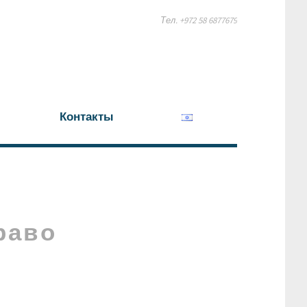
Тел. +972 58 6877679
Контакты
раво