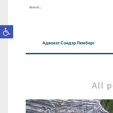
Search
Открыть панель инструментов
for:
Адвокат Сэндэр Лемберг
All 