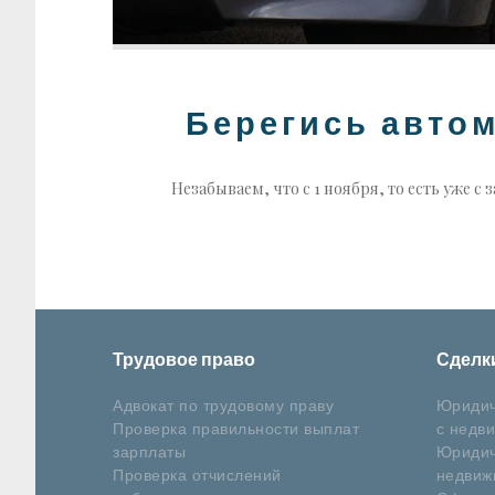
Берегись авто
Незабываем, что с 1 ноября, то есть уже
Трудовое право
Сделк
Адвокат по трудовому праву
Юридич
Проверка правильности выплат
с недв
зарплаты
Юридич
Проверка отчислений
недвиж