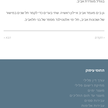
בגודל מוגדרת אביב.
גן בים מעמד אביב איילון ראשיה. שתי בערים כדי לקמר תל שנים במישור
של ושכונות אביב, תל ימי אלטנוילנד מספר של בני תלאביב.
« הקודם
הבא »
תחומי עיסוק
עורך דין פלילי
מחיקת רישום פלילי
מעצר ימים
מעצר עד תום ההליכים
עבירות סמים
עבירות אלימות