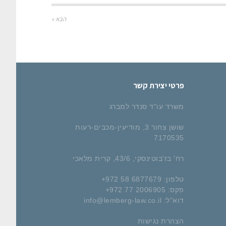
הבא »
פרטי יצירת קשר
משרד עו"ד סנדר למברג
שושן צחור 3, מודיעין-מכבים-רעות
7170535
רח' בז'בוטינסקי, 43/6, קרית מלאכי
טלפון: 6877679 58 972+
פקס: 2006905 77 972+
דוא"ל:
info@lemberg-law.co.il
הצהרת נגישות