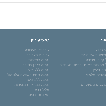
סוק
תחומי עיסוק
 מקרקעין
עורך דין תעבורה
שפטית של הנכס
עבירות תעבורה
קניה ומכירה
נהיגה בשכרות
שכירות דירות, בתים, משרדים
נהיגה בזמן פסילה
במודיעין
נהיגה ללא רשיון
 בקרית מלאכי
נהיגה תחת השפעת אלכוהול
נהיגה ללא ביטחון
סמכים משפטיים
נהיגה במהירות מופרזת
שלילת רשיון
תאונות דרכים