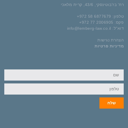
רח' בז'בוטינסקי, 43/6, קרית מלאכי
טלפון: 6877679 58 972+
פקס: 2006905 77 972+
דוא"ל:
info@lemberg-law.co.il
הצהרת נגישות
מדיניות פרטיות
שם
טלפון
שלח